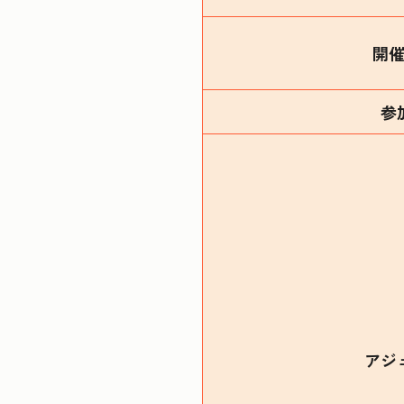
開
参
アジ