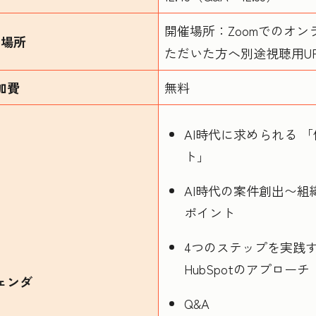
開催場所：Zoomでのオ
催場所
ただいた方へ別途視聴用U
加費
無料
AI時代に求められる 
ト」
AI時代の案件創出〜組
ポイント
4つのステップを実践
HubSpotのアプローチ
ェンダ
Q&A