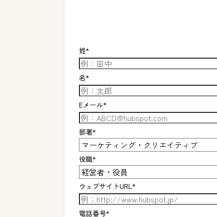
姓
*
名
*
Eメール
*
部署
*
役職
*
ウェブサイトURL
*
電話番号
*