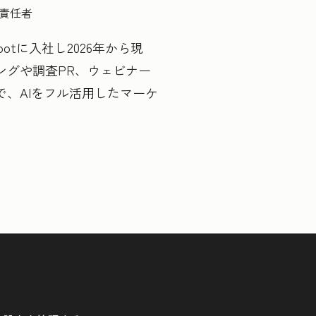
ング責任者
potに入社し2026年から現
ングや調査PR、ウェビナー
、AIをフル活用したマーケ
。