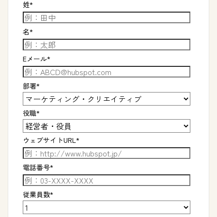
姓
*
名
*
Eメール
*
部署
*
役職
*
ウェブサイトURL
*
電話番号
*
従業員数
*