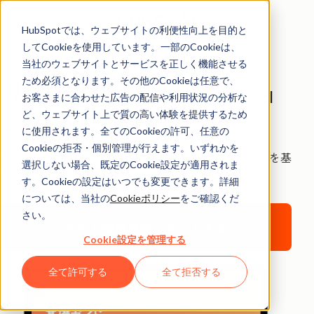
HubSpotでは、ウェブサイトの利便性向上を目的と
してCookieを使用しています。一部のCookieは、
無料ガイド
当社のウェブサイトとサービスを正しく機能させる
リードジェネレーショ
ため必須となります。その他のCookieは任意で、
お客さまに合わせた広告の配信や利用状況の分析な
ン基礎ガイド
ど、ウェブサイト上で質の高い体験を提供するため
に使用されます。全てのCookieの許可、任意の
Cookieの拒否・個別管理が行えます。いずれかを
リードジェネレーションを成功させるためのポイントを基
選択しない場合、既定のCookie設定が適用されま
礎から解説！
す。Cookieの設定はいつでも変更できます。詳細
については、当社の
Cookieポリシー
をご確認くだ
さい。
今すぐ無料ダウンロードする
Cookie設定を管理する
全て許可する
全て拒否する