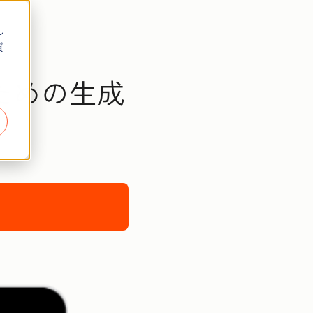
し
質
ための生成