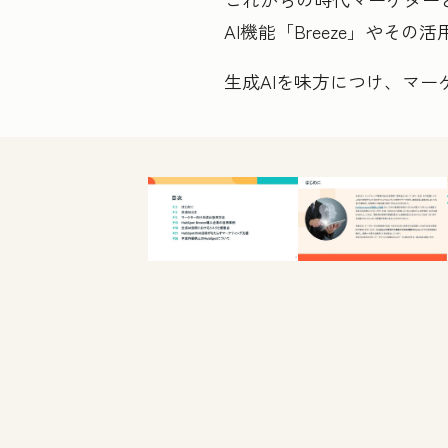
AI機能「Breeze」やそ
生成
AI
を味方につけ、マー