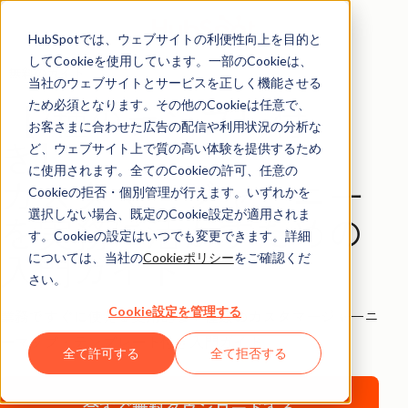
HubSpotでは、ウェブサイトの利便性向上を目的と
してCookieを使用しています。一部のCookieは、
無料のガイド
当社のウェブサイトとサービスを正しく機能させる
【7種のテンプレ付
ため必須となります。その他のCookieは任意で、
お客さまに合わせた広告の配信や利用状況の分析な
き】
ど、ウェブサイト上で質の高い体験を提供するため
に使用されます。全てのCookieの許可、任意の
カスタマージャーニー
Cookieの拒否・個別管理が行えます。いずれかを
選択しない場合、既定のCookie設定が適用されま
を実務に活かすための
す。Cookieの設定はいつでも変更できます。詳細
入門ガイド
については、当社の
Cookieポリシー
をご確認くだ
さい。
Cookie設定を管理する
業務ですぐに使える実用的な７種類のカスタマージャーニ
ーマップ・テンプレート付き入門ガイド
全て許可する
全て拒否する
今すぐ無料ダウンロードする