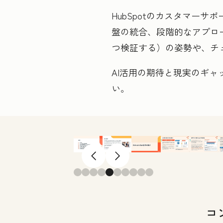
HubSpotのカスタマー
盤の統合、段階的なアプローチ、
つ検証する）の姿勢や、チ
AI
活用の期待と現実のギャ
い。
前へ
次へ
コ